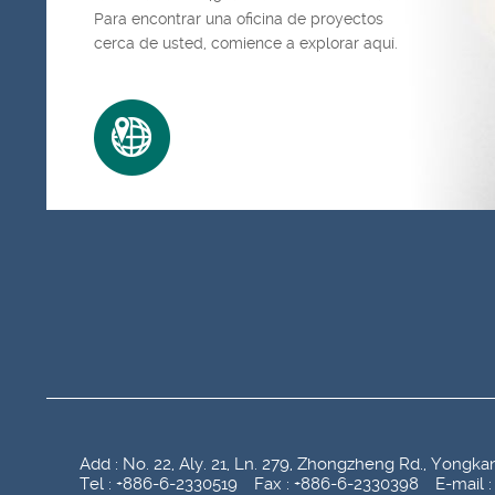
Para encontrar una oficina de proyectos
cerca de usted, comience a explorar aquí.
Add : No. 22, Aly. 21, Ln. 279, Zhongzheng Rd., Yongk
Tel : +886-6-2330519 Fax : +886-6-2330398 E-mail :